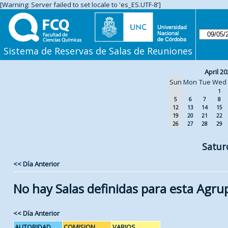
[Warning: Server failed to set locale to 'es_ES.UTF-8']
Sistema de Reservas de Salas de Reuniones
April 20
Sun
Mon
Tue
Wed
1
5
6
7
8
12
13
14
15
19
20
21
22
26
27
28
29
Satur
<< Día Anterior
No hay Salas definidas para esta Agru
<< Día Anterior
AUTORIDAD
COMISION
VARIOS