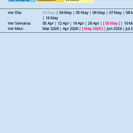
Ver Día:
03 May
|
04 May
|
05 May
|
06 May
|
07 May
|
08 
|
16 May
Ver Semana:
05 Apr
|
12 Apr
|
19 Apr
|
26 Apr
|
[
03 May
]
|
10 M
Ver Mes:
Mar 2026
|
Apr 2026
|
[
May 2026
]
|
Jun 2026
|
Jul 