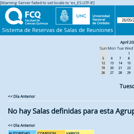
[Warning: Server failed to set locale to 'es_ES.UTF-8']
Sistema de Reservas de Salas de Reuniones
April 20
Sun
Mon
Tue
Wed
1
5
6
7
8
12
13
14
15
19
20
21
22
26
27
28
29
Tuesd
<< Día Anterior
No hay Salas definidas para esta Agru
<< Día Anterior
AUTORIDAD
COMISION
VARIOS