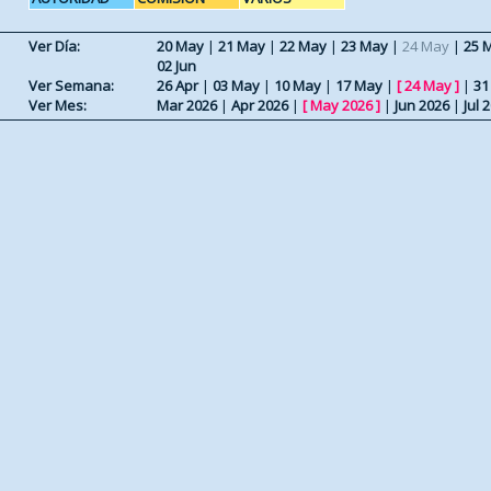
Ver Día:
20 May
|
21 May
|
22 May
|
23 May
|
24 May
|
25 
02 Jun
Ver Semana:
26 Apr
|
03 May
|
10 May
|
17 May
|
[
24 May
]
|
31
Ver Mes:
Mar 2026
|
Apr 2026
|
[
May 2026
]
|
Jun 2026
|
Jul 